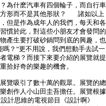
？為什麽汽車有四個輪子，而自行車
是方形而不是其他形狀？ 諸如以上
，但是作為成年人的我們，每天和各
習慣於此，對這些小朋友才會發問的
物產生要打破砂鍋問到底的興趣，也
能嗎？”更不用說，我們想動手去試一
者電梯？而接下來要介紹的展覽就提
年人重拾好奇的樂趣的機會。
展覽吸引了數十萬的觀眾。展覽的總
樂創作人小山田圭吾擔任。展覽根據
童設計思維的電視節目《設計啊》