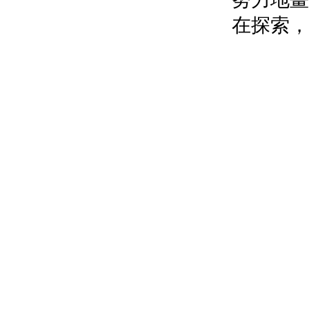
在探索，
每一個人
啊，這
結束了“
下接下來
擺放著繪
和模板幾
在日本始
的象征。
量繁多，
十分簡約