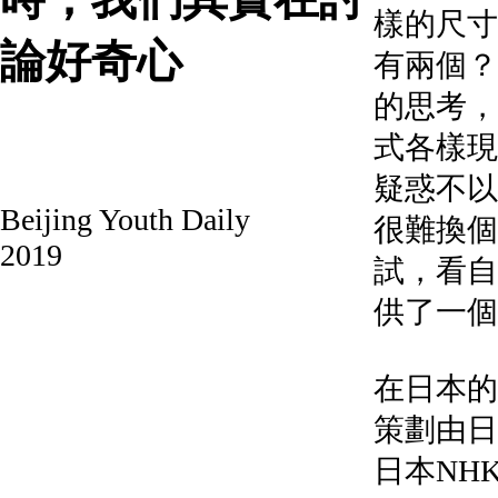
樣的尺寸
論好奇心
有兩個
的思考，
式各樣現
疑惑不以
Beijing Youth Daily
很難換個
2019
試，看自
供了一
在日本的
策劃由日
日本NH