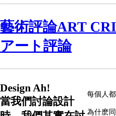
藝術評論ART CRI
アート評論
Design Ah!
每個人都
當我們討論設計
為什麽同
時，我們其實在討