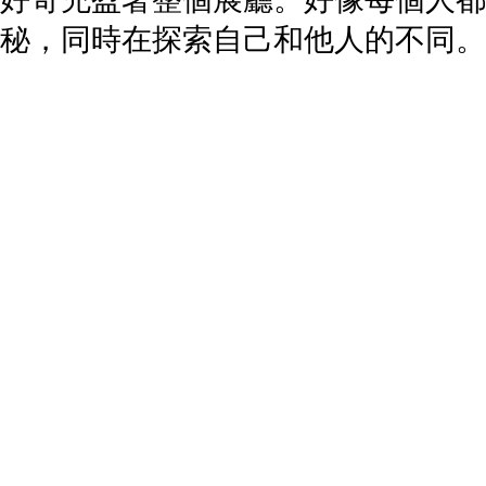
秘，同時在探索自己和他人的不同。
每一種獨特的創造都應該被珍視。
“體感室”之前，觀眾還可以先預習一
“體感室”的過渡空間，幾張小課桌上
圖示的方法和規則，觀眾可以繪制出
，不得不介紹一下日本的家紋。家紋
家族的紋樣，也是當時名門望族身份
吉祥的植物形態。家紋歷史悠久、數
標志。距今上千年的家紋，現在看來
們是如何一步步繪制出的呢？答案即