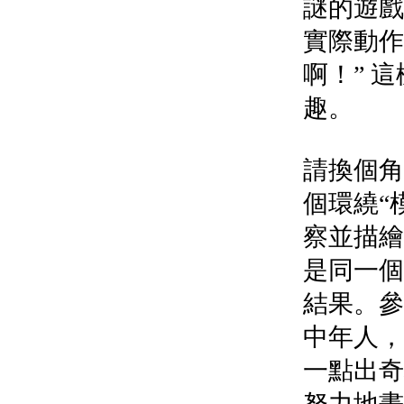
謎的遊戲
實際動作
啊！” 
趣。
請換個角
個環繞“
察並描繪
是同一個
結果。參
中年人，
一點出奇
努力地畫