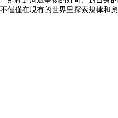
不僅僅在現有的世界里探索規律和奧
都是獨一無二的發現者和創造者，而
真的很有趣！
觀察”和速寫互動後，在進入第二部分
要來了解的設計知識。在“觀察室”和
制日本傳統紋樣的模版和工具。按照
乎相同的紋樣。說到日本的傳統紋樣
於平安時代中期，顧名思義，是代表
家紋剛剛問世之際，圖案多采用較為
發展到今天已經成為很多家族品牌的
、規則，具有極強的幾何造型感。它