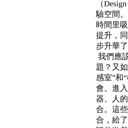
（Des
驗空間。
時間里吸
提升，同
步升華
我們應
題？又如
感室”和
會。進入
器、人的
合。這些
合，給了